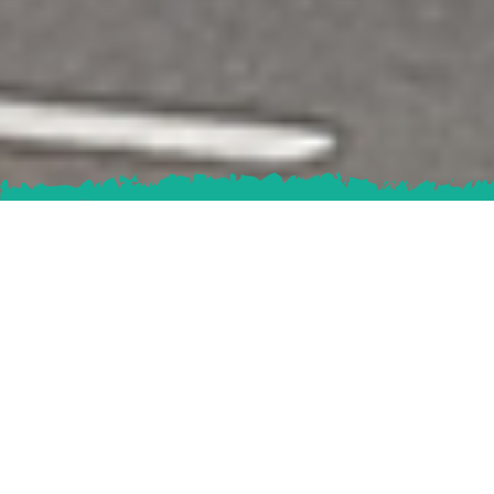
Activités
Accueil
Cet espace est le point d’entrée du 33. Il comprend un
bar avec accès wifi, un billard, une table de ping-pong, un